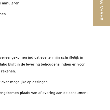
#HREA AWARD
e annuleren.
men.
overeengekomen indicatieve termijn schriftelijk in
tig blijft in de levering behoudens indien en voor
e rekenen.
t over mogelijke oplossingen.
eengekomen plaats van aflevering aan de consument