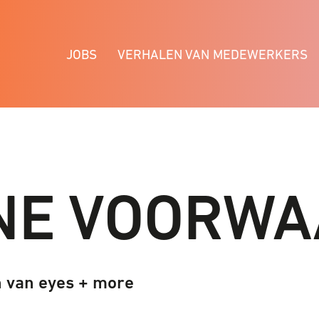
JOBS
VERHALEN VAN MEDEWERKERS
NE VOORWA
 van eyes + more