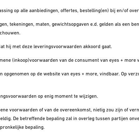
sing op alle aanbiedingen, offertes, bestelling(en) bij en/of o
ingen, tekeningen, maten, gewichtsopgaven e.d. gelden als een ben
eschouwen.
dat hij met deze leveringsvoorwaarden akkoord gaat.
lgemene (inkoop)voorwaarden van de consument van eyes + more w
en opgenomen op de website van eyes + more, vindbaar. Op verzo
ringsvoorwaarden op enig moment te wijzigen.
ne voorwaarden of van de overeenkomst, nietig zou zijn of vernie
geldig. De betreffende bepaling zal in overleg tussen partijen o
spronkelijke bepaling.