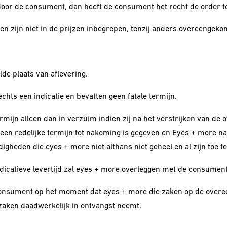
g door de consument, dan heeft de consument het recht de order t
en zijn niet in de prijzen inbegrepen, tenzij anders overeengeko
de plaats van aflevering.
chts een indicatie en bevatten geen fatale termijn.
mijn alleen dan in verzuim indien zij na het verstrijken van de 
en redelijke termijn tot nakoming is gegeven en Eyes + more nala
heden die eyes + more niet althans niet geheel en al zijn toe t
ndicatieve levertijd zal eyes + more overleggen met de consumen
e consument op het moment dat eyes + more die zaken op de over
 zaken daadwerkelijk in ontvangst neemt.