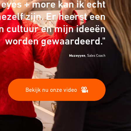
j eyes + more kan ik echt
ezelf zijn. Er heerst een
n cultuur en mijn ideeën
worden gewaardeerd."
Muzeyyen
, Sales Coach
Bekijk nu onze video