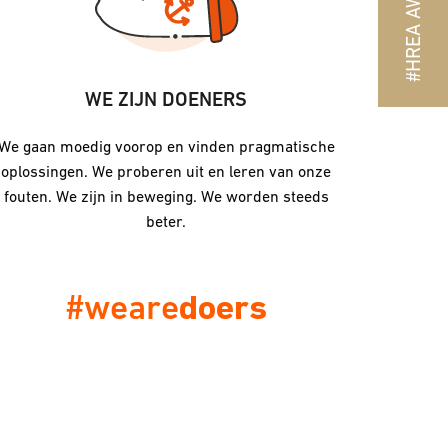
#HREA AWARD
WE ZIJN DOENERS
WE NEME
We gaan moedig voorop en vinden pragmatische
We neme
oplossingen. We proberen uit en leren van onze
handelen 
fouten. We zijn in beweging. We worden steeds
er gebeur
beter.
stellen
#weare
doers