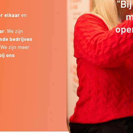
"Bi
m
r elkaar
en
ope
ar
. We zijn
ende bedrijven
 We zijn meer
ij ons