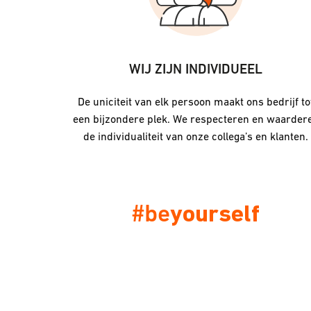
MENTEN
WIJ ZIJN INDIVIDUEEL
verschil.
De uniciteit van elk persoon maakt ons bedrijf to
jf zijn
een bijzondere plek. We respecteren en waarder
omenten en
de individualiteit van onze collega’s en klanten.
rijker is.
e
#be
yourself